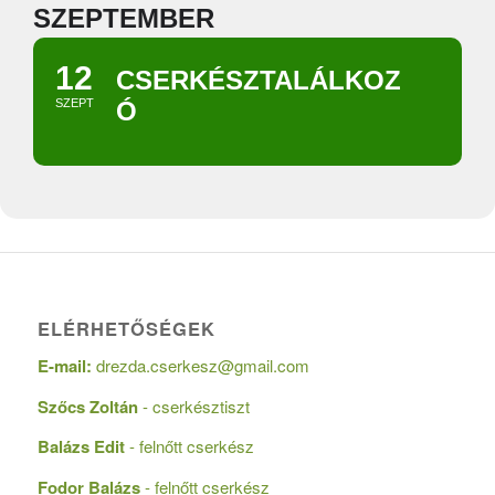
SZEPTEMBER
12
CSERKÉSZTALÁLKOZ
SZEPT
Ó
ELÉRHETŐSÉGEK
E-mail:
drezda.cserkesz@gmail.com
Szőcs Zoltán
- cserkésztiszt
Balázs Edit
- felnőtt cserkész
Fodor Balázs
- felnőtt cserkész