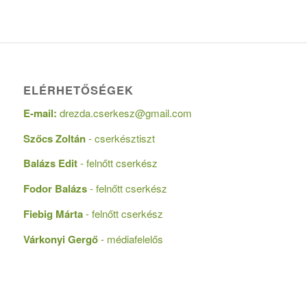
ELÉRHETŐSÉGEK
E-mail:
drezda.cserkesz@gmail.com
Szőcs Zoltán
- cserkésztiszt
Balázs Edit
- felnőtt cserkész
Fodor Balázs
- felnőtt cserkész
Fiebig Márta
- felnőtt cserkész
Várkonyi Gergő
- médiafelelős