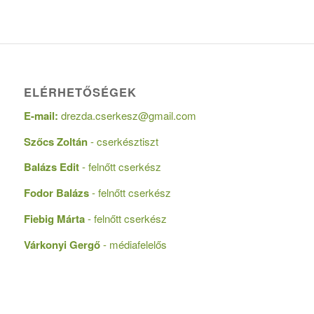
ELÉRHETŐSÉGEK
E-mail:
drezda.cserkesz@gmail.com
Szőcs Zoltán
- cserkésztiszt
Balázs Edit
- felnőtt cserkész
Fodor Balázs
- felnőtt cserkész
Fiebig Márta
- felnőtt cserkész
Várkonyi Gergő
- médiafelelős