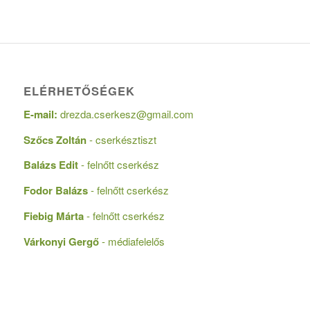
ELÉRHETŐSÉGEK
E-mail:
drezda.cserkesz@gmail.com
Szőcs Zoltán
- cserkésztiszt
Balázs Edit
- felnőtt cserkész
Fodor Balázs
- felnőtt cserkész
Fiebig Márta
- felnőtt cserkész
Várkonyi Gergő
- médiafelelős