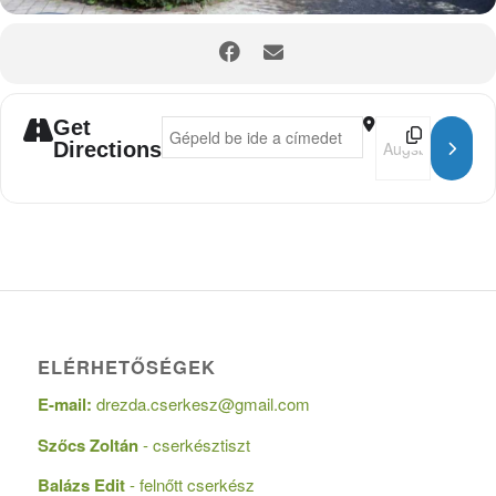
Get
Address - Cserkésztalálkozó []
Destination Addr
Directions
ELÉRHETŐSÉGEK
E-mail:
drezda.cserkesz@gmail.com
Szőcs Zoltán
- cserkésztiszt
Balázs Edit
- felnőtt cserkész