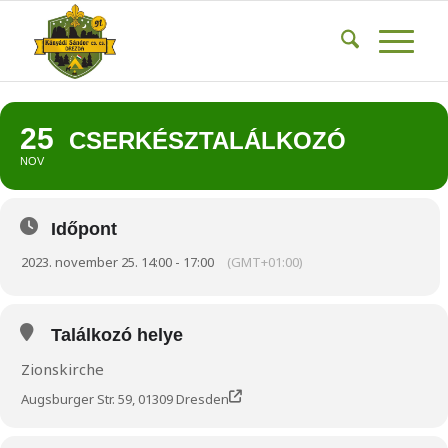
25
CSERKÉSZTALÁLKOZÓ
NOV
Időpont
2023. november 25. 14:00 - 17:00
(GMT+01:00)
Találkozó helye
Zionskirche
Augsburger Str. 59, 01309 Dresden