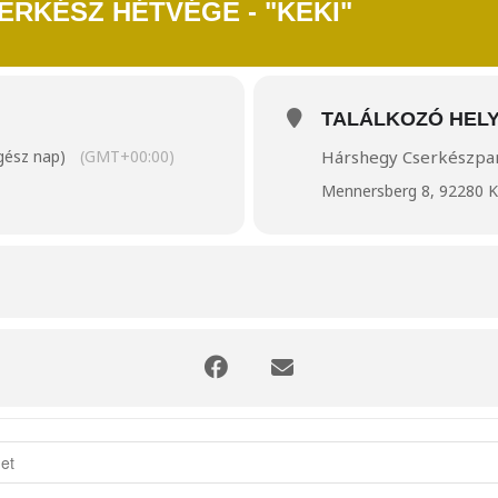
ERKÉSZ HÉTVÉGE - "KEKI"
TALÁLKOZÓ HEL
egész nap)
(GMT+00:00)
Hárshegy Cserkészpark
Mennersberg 8, 92280 K
serkész Hétvége - "KEKI" []