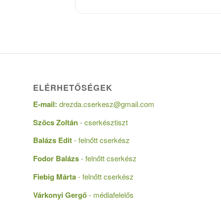
ELÉRHETŐSÉGEK
E-mail:
drezda.cserkesz@gmail.com
Szőcs Zoltán
- cserkésztiszt
Balázs Edit
- felnőtt cserkész
Fodor Balázs
- felnőtt cserkész
Fiebig Márta
- felnőtt cserkész
Várkonyi Gergő
- médiafelelős