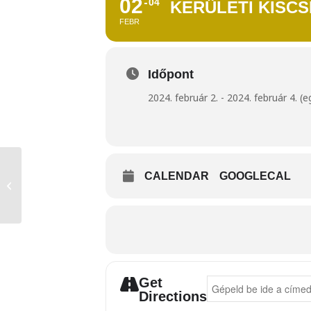
02
04
KERÜLETI KISCS
FEBR
Időpont
2024. február 2. - 2024. február 4. (
CALENDAR
GOOGLECAL
Cserkésztalálkozó
Get
Address - Kerületi Kisc
Directions