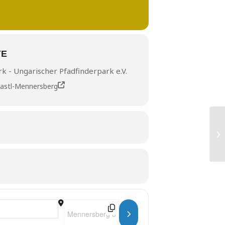
YE
 - Ungarischer Pfadfinderpark e.V.
astl-Mennersberg
4
K
Destination Address - Kerületi Kiscserkész Hétvé